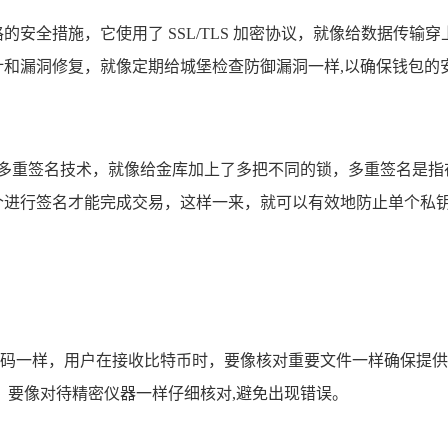
严格的安全措施，它使用了 SSL/TLS 加密协议，就像给数据
全审计和漏洞修复，就像定期给城堡检查防御漏洞一样,以确保钱包的
 还引入了多重签名技术，就像给金库加上了多把不同的锁，多重签名
的 2 个进行签名才能完成交易，这样一来，就可以有效地防止单
证号码一样，用户在接收比特币时，要像核对重要文件一样确保提
，要像对待精密仪器一样仔细核对,避免出现错误。