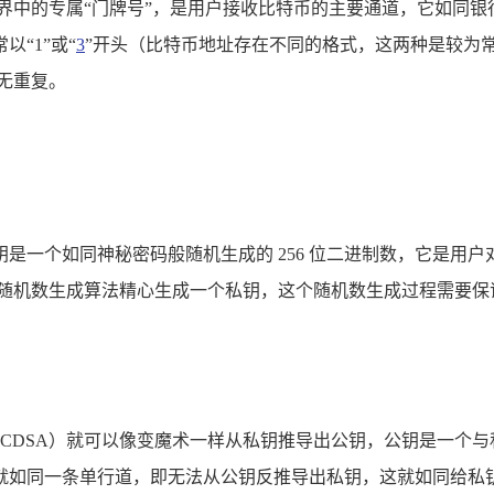
比特币世界中的专属“门牌号”，是用户接收比特币的主要通道，它
“1”或“
3
”开头（比特币地址存在不同的格式，这两种是较为
无重复。
一个如同神秘密码般随机生成的 256 位二进制数，它是用户对自
的随机数生成算法精心生成一个私钥，这个随机数生成过程需要保
ECDSA）就可以像变魔术一样从私钥推导出公钥，公钥是一个
就如同一条单行道，即无法从公钥反推导出私钥，这就如同给私钥