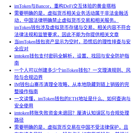
imToken与Bancor，重构DeFi交互体验的黄金搭档
需要明确的是，虚拟货币相关业务活动属于非法金融活
动，中国法律明确禁止虚拟货币交易和相关服务。
imToken钱包涉及虚拟货币存储与交易，相关内容不符合
法律法规和监管要求，因此不能为你提供相关文章
当imToken钱包资产显示为空时，恐慌后的理性排查与安
全应对
imtoken钱包支付密码全解析，设置、找回与安全防护指
南
一个人可以创建多少个imToken钱包？一文理清规则、风
险与合规边界
IM钱包山寨币清理全攻略，从本地隐藏到链上销毁的完
整操作指南
一文读懂，imToken钱包的ETH地址是什么、如何查询与
安全使用
imtoken转账失败资金未退回？厘清认知误区与合规处理
路径
需要明确的是，虚拟货币交易在中国不受法律保护，且