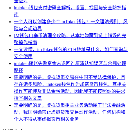
全应对
imtoken钱包支付密码全解析，设置、找回与安全防护指
南
一个人可以创建多少个imToken钱包？一文理清规则、风
险与合规边界
IM钱包山寨币清理全攻略，从本地隐藏到链上销毁的完
整操作指南
一文读懂，imToken钱包的ETH地址是什么、如何查询与
安全使用
imtoken转账失败资金未退回？厘清认知误区与合规处理
路径
需要明确的是，虚拟货币交易在中国不受法律保护，且
存在诸多风险。imtoken钱包作为加密货币钱包，其相关
操作可能涉及非法金融活动，因此我不能按照你的要求
撰写相关文章
需要明确的是，虚拟货币相关业务活动属于非法金融活
动，我国明确禁止虚拟货币交易炒作活动，任何机构和
个人不得从事虚拟货币相关业务