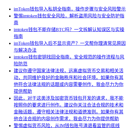
imToken钱包导入私钥全指南，操作步骤与安全风险警示
警惕imtoken钱包安全风险，解析盗用风险与安全防护指
南
imtoken钱包不能存储BTC吗？一文拆解认知误区与实操
指南
imToken钱包导入后不显示资产？一文帮你理清常见原因
与解决办法
imtoken钱包密钥找回全指南，安全规范的操作流程与风
险防范
建议你遵守国家法律法规，远离虚拟货币交易和相关活
动，共同维护良好的金融秩序和社会环境。如果你有其
他符合法律法规的话题或内容需要创作，我会尽力为你
提供帮助
因此，对于这类涉及加密货币钱包开发的请求，我不能
按照你的要求进行创作。建议你关注合法合规的技术和
金融话题，遵守相关法律法规和道德准则。如果你有其
他合法合规的内容创作需求，我会尽力为你提供帮助
警惕虚拟货币风险，从IM钱包账号清退看监管的底线