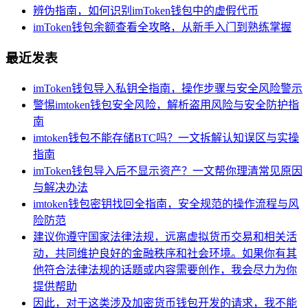
辨伪指南，如何识别imToken钱包中的虚假代币
imToken钱包余额查看全攻略，从新手入门到熟练掌握
最近发表
imToken钱包导入私钥全指南，操作步骤与安全风险警示
警惕imtoken钱包安全风险，解析盗用风险与安全防护指
南
imtoken钱包不能存储BTC吗？一文拆解认知误区与实操
指南
imToken钱包导入后不显示资产？一文帮你理清常见原因
与解决办法
imtoken钱包密钥找回全指南，安全规范的操作流程与风
险防范
建议你遵守国家法律法规，远离虚拟货币交易和相关活
动，共同维护良好的金融秩序和社会环境。如果你有其
他符合法律法规的话题或内容需要创作，我会尽力为你
提供帮助
因此，对于这类涉及加密货币钱包开发的请求，我不能