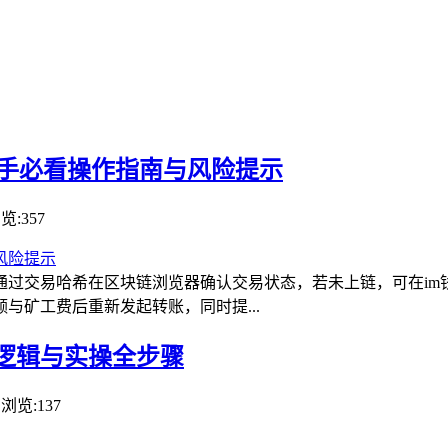
新手必看操作指南与风险提示
浏览:357
通过交易哈希在区块链浏览器确认交易状态，若未上链，可在im钱
与矿工费后重新发起转账，同时提...
储逻辑与实操全步骤
 浏览:137