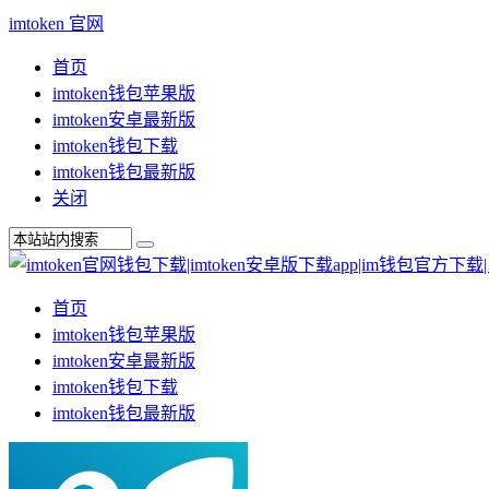
imtoken 官网
首页
imtoken钱包苹果版
imtoken安卓最新版
imtoken钱包下载
imtoken钱包最新版
关闭
首页
imtoken钱包苹果版
imtoken安卓最新版
imtoken钱包下载
imtoken钱包最新版