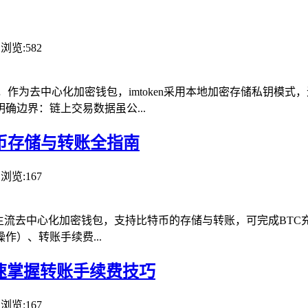
 浏览:582
析，作为去中心化加密钱包，imtoken采用本地加密存储私钥
边界：链上交易数据虽公...
特币存储与转账全指南
 浏览:167
oken作为主流去中心化加密钱包，支持比特币的存储与转账，可完成
作）、转账手续费...
快速掌握转账手续费技巧
 浏览:167