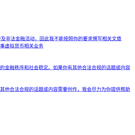
能涉及非法金融活动，因此我不能按照你的要求撰写相关文章
事虚拟货币相关业务
的金融秩序和社会稳定。如果你有其他合法合规的话题或内容
其他合法合规的话题或内容需要创作，我会尽力为你提供帮助