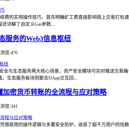
账手续费的实用操作技巧，首先明确矿工费直接影响链上交易打包速度
解了自定义Gas参数...
态服务的Web3信息枢纽
 浏览:470
资产安全与生态服务两大核心场景，资产安全模块可实时推送交易
生态服务板块则聚合DApp交互回...
读懂加密货币转账的全流程与应对策略
 浏览:341
ken凭借极简的操作逻辑与多重安全防护，收获了超千万用户的