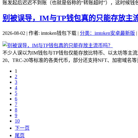
账发起后迟迟不到账（也就是俗称的“转账超时”），这时候钱包
别被误导，IM与TP钱包真的只能存放主
2026-08-02 | 作者: imtoken钱包下载 |
分类：imtoken安卓最新版
|
不少人误以为IM钱包与TP钱包仅能存放比特币、以太坊等主
20、TRC-20等标准的各类代币，部分还支持NFT、加密域名等
1
2
3
4
5
6
7
8
9
10
下一页
尾页