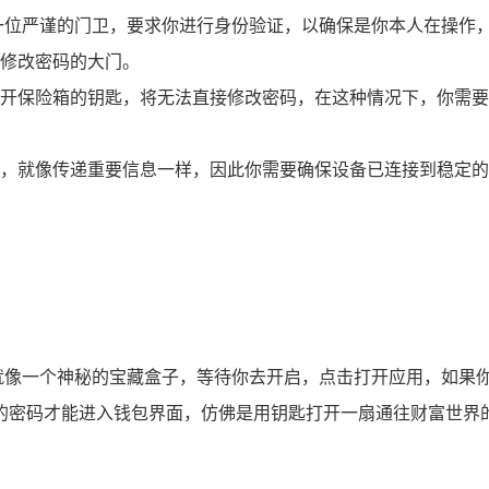
.0 会像一位严谨的门卫，要求你进行身份验证，以确保是你本人在
修改密码的大门。
开保险箱的钥匙，将无法直接修改密码，在这种情况下，你需要
，就像传递重要信息一样，因此你需要确保设备已连接到稳定的
用图标，它就像一个神秘的宝藏盒子，等待你去开启，点击打开应用
的密码才能进入钱包界面，仿佛是用钥匙打开一扇通往财富世界