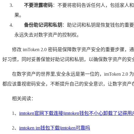
不要泄露密码
：不要将密码告诉任何人，包括家人和
果。
备份助记词和私钥
：助记词和私钥是恢复钱包的重要
永远失去对数字资产的控制权。
修改 imToken 2.0 密码是保障数字资产安全的重要步
好习惯，同时妥善保管好助记词和私钥，以确保数字资产的安
在数字资产的世界里,安全永远是第一位的，imToken
都应该重视密码安全，不断提升自己的安全意识，让数字资产
相关阅读：
1、
imtoken官网下载连接|imtoken钱包不小心卸载了记
2、
imtoken im钱包下载|imtoken可靠吗