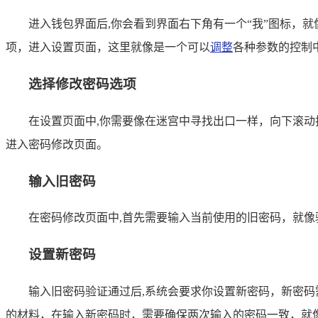
进入钱包界面后,你会看到界面右下角有一个“我”图标，
项，进入设置页面，这里就像是一个可以
调整
各种参数的控制
选择修改密码选项
在设置页面中,你需要像在迷宫中寻找出口一样，向下滚动
进入密码修改页面。
输入旧密码
在密码修改页面中,首先需要输入当前使用的旧密码，就像
设置新密码
输入旧密码验证通过后,系统会要求你设置新密码，新密码
的材料，在输入新密码时，需要确保两次输入的密码一致，就