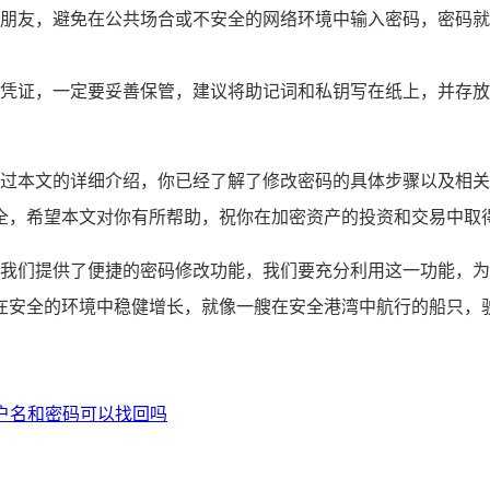
朋友，避免在公共场合或不安全的网络环境中输入密码，密码就
凭证，一定要妥善保管，建议将助记词和私钥写在纸上，并存放
骤，通过本文的详细介绍，你已经了解了修改密码的具体步骤以及相关注意
全，希望本文对你有所帮助，祝你在加密资产的投资和交易中取
 2.0 为我们提供了便捷的密码修改功能，我们要充分利用这一功
在安全的环境中稳健增长，就像一艘在安全港湾中航行的船只，
得用户名和密码可以找回吗