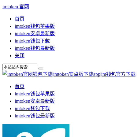
imtoken 官网
首页
imtoken钱包苹果版
imtoken安卓最新版
imtoken钱包下载
imtoken钱包最新版
关闭
首页
imtoken钱包苹果版
imtoken安卓最新版
imtoken钱包下载
imtoken钱包最新版