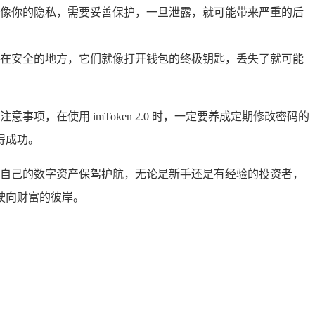
像你的隐私，需要妥善保护，一旦泄露，就可能带来严重的后
在安全的地方，它们就像打开钱包的终极钥匙，丢失了就可能
事项，在使用 imToken 2.0 时，一定要养成定期修改密码的
得成功。
能，为自己的数字资产保驾护航，无论是新手还是有经验的投资者，
驶向财富的彼岸。