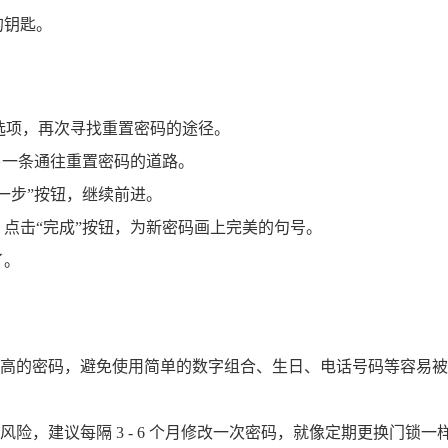
的钥匙。
密码”选项，再次寻找重置密码的途径。
另一条通往重置密码的道路。
一步”按钮，继续前进。
点击“完成”按钮，为新密码画上完美的句号。
了。
高的密码，避免使用简单的数字组合、生日、电话号码等容易被
险，建议每隔 3 - 6 个月修改一次密码，就像定期更换门锁