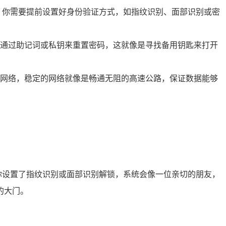
操作，你需要提前设置好身份验证方式，如指纹识别、面部识别或密
通过助记词或私钥来重置密码，这就像是寻找备用钥匙来打开
网络，稳定的网络就像是畅通无阻的高速公路，保证数据能够
，如果你设置了指纹识别或面部识别解锁，系统会像一位亲切的朋友，
的大门。