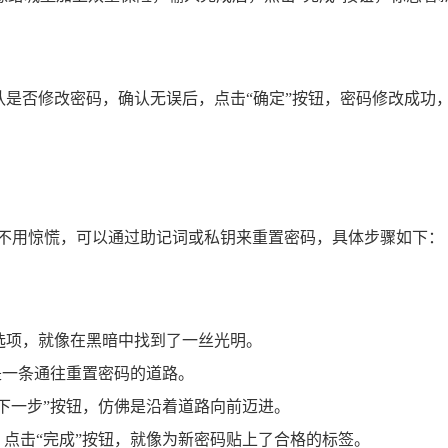
否修改密码，确认无误后，点击“确定”按钮，密码修改成功，从现在起
也不用惊慌，可以通过助记词或私钥来重置密码，具体步骤如下：
密码”选项，就像在黑暗中找到了一丝光明。
是一条通往重置密码的道路。
下一步”按钮，仿佛是沿着道路向前迈进。
，点击“完成”按钮，就像为新密码贴上了合格的标签。