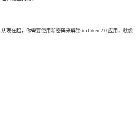
，你需要使用新密码来解锁 imToken 2.0 应用，就像