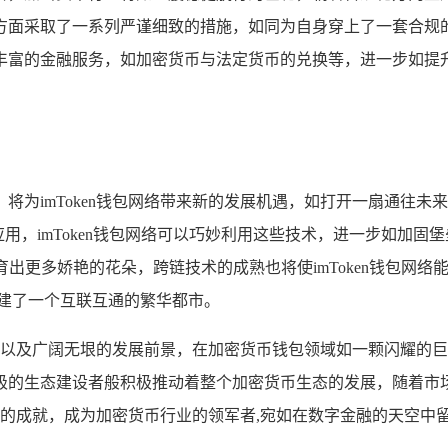
面采取了一系列严谨细致的措施，如同为自身穿上了一套合规的铠
丰富的金融服务，如加密货币与法定货币的兑换等，进一步如提升
为imToken钱包网络带来新的发展机遇，如打开一扇通往未来
用，imToken钱包网络可以巧妙利用这些技术，进一步如加
培育出更多娇艳的花朵，跨链技术的成熟也将使imToken钱包
建了一个互联互通的繁华都市。
的优势以及广阔无垠的发展前景，在加密货币钱包领域如一颗闪耀
极的生态建设者般积极推动着整个加密货币生态的发展，随着市
辉煌的成就，成为加密货币行业的领军者,宛如在数字金融的天空中