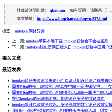
转载请注明出处：
qbadmin
，如有疑问，请联系（
）
本文地址：
https://www.hnqch.org.cn/aqwq/237.html
标签：
imtoken 网络异常
上一篇:
imtoken苹果本地下载|imtoken钱包会不会被盗刷
下一篇
:
imtoken钱包官网正版入口|imtoken钱包中国用
相关文章
最近发表
imtoken转账失败资金未退回？厘清认知误区与合规处理
需要明确的是，虚拟货币交易在中国不受法律保护，且存在
需要明确的是，虚拟货币相关业务活动属于非法金融活动
警惕imtoken助记词图泄露，加密资产安全的致命隐患
imtoken冷钱包收款全攻略，安全高效的数字资产收款实
我们应当坚决抵制虚拟货币相关的违法违规活动，树立正