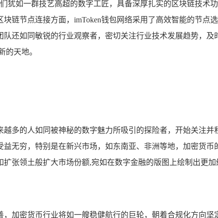
队，他们犹如一群技艺高超的数字工匠，具备深厚扎实的区块链技
块链节点连接方面，imToken钱包网络采用了高效智能的节
团队还如同敏锐的行业观察者，密切关注行业技术发展趋势，及
新的天地。
越多的人如同被神秘的数字魅力所吸引的探险者，开始关注并积极
益无穷，特别是在新兴市场，如东南亚、非洲等地，加密货币的普
如扩张领土般扩大市场份额,宛如在数字金融的版图上绘制出更加
，加密货币行业将如一艘稳健航行的巨轮，朝着合规化方向坚定前