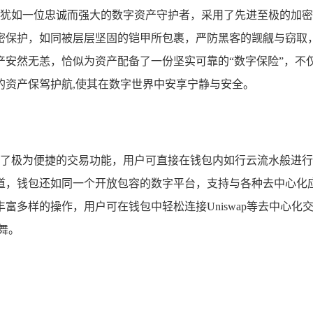
包网络犹如一位忠诚而强大的数字资产守护者，采用了先进至极的
密保护，如同被层层坚固的铠甲所包裹，严防黑客的觊觎与窃取
然无恙，恰似为资产配备了一份坚实可靠的“数字保险”，不仅如
的资产保驾护航,使其在数字世界中安享宁静与安全。
，提供了极为便捷的交易功能，用户可直接在钱包内如行云流水般
，钱包还如同一个开放包容的数字平台，支持与各种去中心化应用
富多样的操作，用户可在钱包中轻松连接Uniswap等去中心
舞。