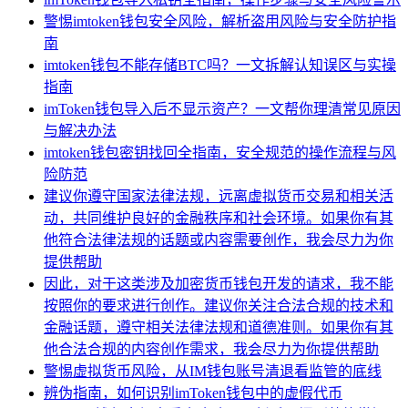
警惕imtoken钱包安全风险，解析盗用风险与安全防护指
南
imtoken钱包不能存储BTC吗？一文拆解认知误区与实操
指南
imToken钱包导入后不显示资产？一文帮你理清常见原因
与解决办法
imtoken钱包密钥找回全指南，安全规范的操作流程与风
险防范
建议你遵守国家法律法规，远离虚拟货币交易和相关活
动，共同维护良好的金融秩序和社会环境。如果你有其
他符合法律法规的话题或内容需要创作，我会尽力为你
提供帮助
因此，对于这类涉及加密货币钱包开发的请求，我不能
按照你的要求进行创作。建议你关注合法合规的技术和
金融话题，遵守相关法律法规和道德准则。如果你有其
他合法合规的内容创作需求，我会尽力为你提供帮助
警惕虚拟货币风险，从IM钱包账号清退看监管的底线
辨伪指南，如何识别imToken钱包中的虚假代币