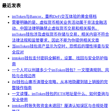
最近发表
imToken与Bancor，重构DeFi交互体验的黄金搭档
需要明确的是，虚拟货币相关业务活动属于非法金融活
动，中国法律明确禁止虚拟货币交易和相关服务。
imToken钱包涉及虚拟货币存储与交易，相关内容不符合
法律法规和监管要求，因此不能为你提供相关文章
当imToken钱包资产显示为空时，恐慌后的理性排查与安
全应对
imtoken钱包支付密码全解析，设置、找回与安全防护指
南
一个人可以创建多少个imToken钱包？一文理清规则、风
险与合规边界
IM钱包山寨币清理全攻略，从本地隐藏到链上销毁的完
整操作指南
一文读懂，imToken钱包的ETH地址是什么、如何查询与
安全使用
imtoken转账失败资金未退回？厘清认知误区与合规处理