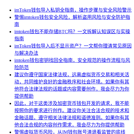
imToken钱包导入私钥全指南，操作步骤与安全风险警示
警惕imtoken钱包安全风险，解析盗用风险与安全防护指
南
imtoken钱包不能存储BTC吗？一文拆解认知误区与实操
指南
imToken钱包导入后不显示资产？一文帮你理清常见原因
与解决办法
imtoken钱包密钥找回全指南，安全规范的操作流程与风
险防范
建议你遵守国家法律法规，远离虚拟货币交易和相关活
动，共同维护良好的金融秩序和社会环境。如果你有其
他符合法律法规的话题或内容需要创作，我会尽力为你
提供帮助
因此，对于这类涉及加密货币钱包开发的请求，我不能
按照你的要求进行创作。建议你关注合法合规的技术和
金融话题，遵守相关法律法规和道德准则。如果你有其
他合法合规的内容创作需求，我会尽力为你提供帮助
警惕虚拟货币风险，从IM钱包账号清退看监管的底线