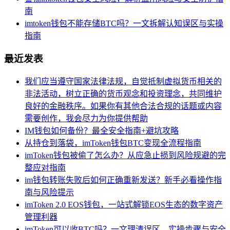
南
imtoken钱包不能存储BTC吗？一文拆解认知误区与实操
指南
最近发表
我们应当遵守国家法律法规，自觉抵制虚拟货币相关的
非法活动，树立正确的货币观念和投资理念，共同维护
良好的金融秩序。如果你有其他合法合规的话题或内容
需要创作，我会尽力为你提供帮助
IM钱包如何备份？最全安全指南+避坑攻略
从持仓到落袋，imToken钱包BTC变现全流程指南
imToken钱包被偷了怎么办？从应急止损到风险规避的完
整应对指南
im钱包转账失败后如何正确重新发送？新手必看操作指
南与风险提示
imToken 2.0 EOS钱包，一站式解锁EOS生态的数字资产
管理利器
imToken可以收BTC吗？一文理清误区、实操步骤与安全