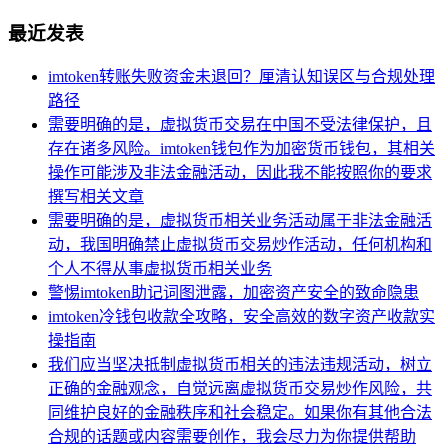
最近发表
imtoken转账失败资金未退回？厘清认知误区与合规处理
路径
需要明确的是，虚拟货币交易在中国不受法律保护，且
存在诸多风险。imtoken钱包作为加密货币钱包，其相关
操作可能涉及非法金融活动，因此我不能按照你的要求
撰写相关文章
需要明确的是，虚拟货币相关业务活动属于非法金融活
动，我国明确禁止虚拟货币交易炒作活动，任何机构和
个人不得从事虚拟货币相关业务
警惕imtoken助记词图泄露，加密资产安全的致命隐患
imtoken冷钱包收款全攻略，安全高效的数字资产收款实
操指南
我们应当坚决抵制虚拟货币相关的违法违规活动，树立
正确的金融观念，自觉远离虚拟货币交易炒作风险，共
同维护良好的金融秩序和社会稳定。如果你有其他合法
合规的话题或内容需要创作，我会尽力为你提供帮助