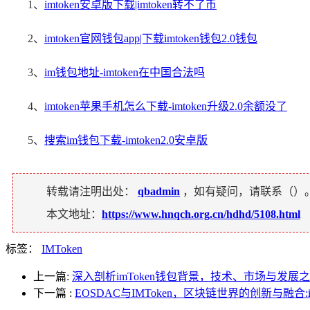
1、
imtoken安卓版下载|imtoken转不了币
2、
imtoken官网钱包app|下载imtoken钱包2.0钱包
3、
im钱包地址-imtoken在中国合法吗
4、
imtoken苹果手机怎么下载-imtoken升级2.0余额没了
5、
搜索im钱包下载-imtoken2.0安卓版
转载请注明出处：
qbadmin
，如有疑问，请联系（
）
本文地址：
https://www.hnqch.org.cn/hdhd/5108.html
标签：
IMToken
上一篇:
深入剖析imToken钱包背景，技术、市场与发展之路
下一篇
:
EOSDAC与IMToken，区块链世界的创新与融合: