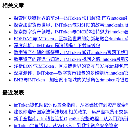
相关文章
探索区块链世界的前沿—IMToken 快讯解读:官方imtoke
探索加密货币世界，IMToken与KISHU的故事:imtoken
探索数字资产领域，IMToken与OKB的独特魅力:imtok
EOSDAC与IMToken，区块链世界的创新与融合:imtok
深度剖析，IMToken 是冷钱吗？下载im钱包
数字资产存储的新征程，IMToken 搬迁:imtoken官网正版
数字资产的迷途与归返，IMToken 找回之路:imtoken最
浅析EON与IMToken，区块链世界的交互与发展:im钱包
深度测评，IMToken—数字货币钱包的多维剖析:imtoken
BNB与IMToken，加密货币领域的关键角色:imtoken冷钱
最近发表
imToken钱包助记词设置全指南，从基础操作到资产安全
建议你遵守国家法律法规和相关政策，远离虚拟货币交易
新手全指南，im钱包连接OpenSea完整教程，从入门到玩
imToken金鱼钱包，从Web3入口到数字资产安全管家