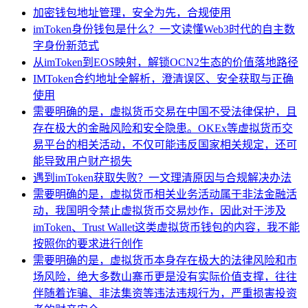
加密钱包地址管理，安全为先，合规使用
imToken身份钱包是什么？一文读懂Web3时代的自主数
字身份新范式
从imToken到EOS映射，解锁OCN2生态的价值落地路径
IMToken合约地址全解析，澄清误区、安全获取与正确
使用
需要明确的是，虚拟货币交易在中国不受法律保护，且
存在极大的金融风险和安全隐患。OKEx等虚拟货币交
易平台的相关活动，不仅可能违反国家相关规定，还可
能导致用户财产损失
遇到imToken获取失败？一文理清原因与合规解决办法
需要明确的是，虚拟货币相关业务活动属于非法金融活
动，我国明令禁止虚拟货币交易炒作，因此对于涉及
imToken、Trust Wallet这类虚拟货币钱包的内容，我不能
按照你的要求进行创作
需要明确的是，虚拟货币本身存在极大的法律风险和市
场风险，绝大多数山寨币更是没有实际价值支撑，往往
伴随着诈骗、非法集资等违法违规行为，严重损害投资