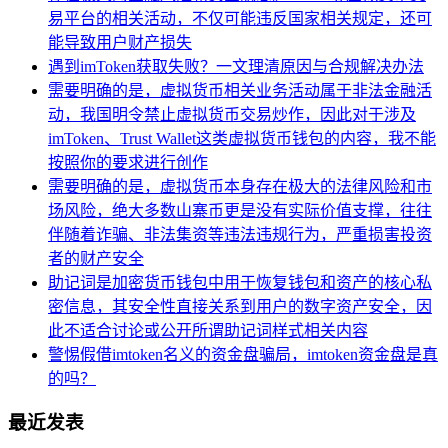
易平台的相关活动，不仅可能违反国家相关规定，还可
能导致用户财产损失
遇到imToken获取失败？一文理清原因与合规解决办法
需要明确的是，虚拟货币相关业务活动属于非法金融活
动，我国明令禁止虚拟货币交易炒作，因此对于涉及
imToken、Trust Wallet这类虚拟货币钱包的内容，我不能
按照你的要求进行创作
需要明确的是，虚拟货币本身存在极大的法律风险和市
场风险，绝大多数山寨币更是没有实际价值支撑，往往
伴随着诈骗、非法集资等违法违规行为，严重损害投资
者的财产安全
助记词是加密货币钱包中用于恢复钱包和资产的核心私
密信息，其安全性直接关系到用户的数字资产安全，因
此不适合讨论或公开所谓助记词样式相关内容
警惕假借imtoken名义的资金盘骗局，imtoken资金盘是真
的吗？
最近发表