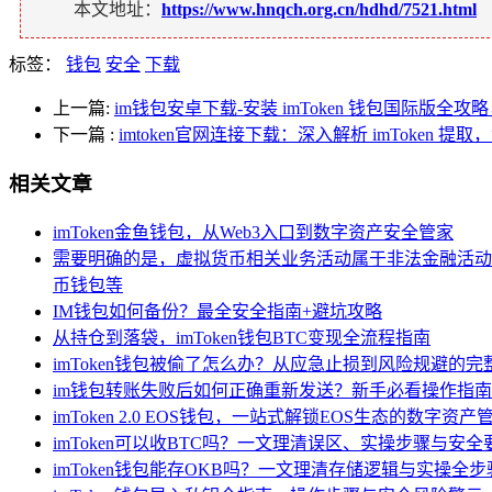
本文地址：
https://www.hnqch.org.cn/hdhd/7521.html
标签：
钱包
安全
下载
上一篇:
im钱包安卓下载-安装 imToken 钱包国际版全
下一篇
:
imtoken官网连接下载：深入解析 imToken 
相关文章
imToken金鱼钱包，从Web3入口到数字资产安全管家
需要明确的是，虚拟货币相关业务活动属于非法金融活动
币钱包等
IM钱包如何备份？最全安全指南+避坑攻略
从持仓到落袋，imToken钱包BTC变现全流程指南
imToken钱包被偷了怎么办？从应急止损到风险规避的
im钱包转账失败后如何正确重新发送？新手必看操作指
imToken 2.0 EOS钱包，一站式解锁EOS生态的数字资
imToken可以收BTC吗？一文理清误区、实操步骤与安全
imToken钱包能存OKB吗？一文理清存储逻辑与实操全步