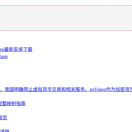
。
ken最新安卓下载
app
我国明确禁止虚拟货币交易和相关服务。imToken作为加密
与完整映射指南
规范
化逻辑