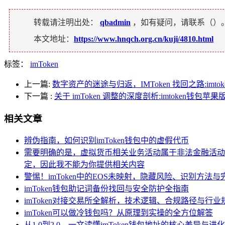
转载请注明出处：
qbadmin
，如有疑问，请联系（
）
本文地址：
https://www.hnqch.org.cn/kuji/4810.html
标签：
imToken
上一篇:
数字资产的迷途与归返，IMToken 找回之路:imto
下一篇
:
关于 imToken 调整的深度剖析:imtoken钱包苹果版
相关文章
辨伪指南，如何识别imToken钱包中的虚假代币
需要明确的是，虚拟货币相关业务活动属于非法金融活动，
定，因此我不能为你提供相关内容
警惕！imToken中的EOS未映射，隐藏风险、识别方法
imToken钱包助记词备份找回与安全防护全指南
imToken对接交易所全解析，技术逻辑、合规路径与行业
imToken可以做冷钱包吗？从原理到实操的全方位解答
从1.0到2.0，一文读懂imToken钱包地址的核心差异与进