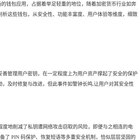
扬的钱包应用，占据着举足轻重的地位，随着加密货币行业如奔
深入剖析这些钱包，从安全性、功能丰富度、用户体验等维度，细致
t）来妥善管理用户密钥，在一定程度上为用户资产撑起了安全的保护
，及时修复与改进，但此事件如警钟长鸣,让用户对其安全性
，极大程度地削减了私钥遭网络攻击窃取的风险，即便与之相连的电
了 PIN 码保护、恢复短语等多重安全机制，恰似层层坚固的