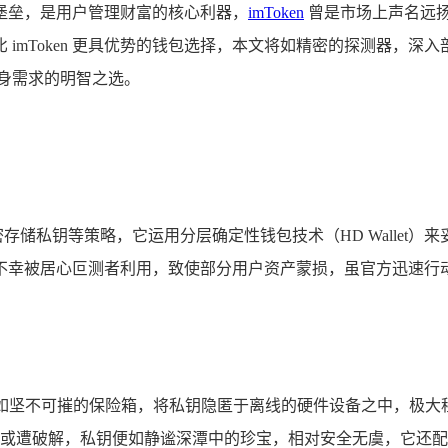
堡垒，是用户管理财富的核心利器，
imToken
曾是市场上声名远
imToken 更具优势的钱包选择，本文将如精密的探测器，
身需求的明智之选。
加密存储私钥等策略，它运用分层确定性钱包技术（HD Walle
不幸被居心叵测者利用，致使部分用户资产蒙损，虽官方迅速行动
范，硬件钱包宛如坚不可摧的保险箱，将私钥隐匿于离线的硬件设备之中
或遭破解，私钥便如静谧深潭中的珍宝，相对安全无虞，它还配备