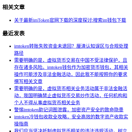
相关文章
关于最新imToken官网下载的深度探讨:搜索im钱包下载
最近发表
imtoken转账失败资金未退回？厘清认知误区与合规处理
路径
需要明确的是，虚拟货币交易在中国不受法律保护，且
存在诸多风险。imtoken钱包作为加密货币钱包，其相关
操作可能涉及非法金融活动，因此我不能按照你的要求
撰写相关文章
需要明确的是，虚拟货币相关业务活动属于非法金融活
动，我国明确禁止虚拟货币交易炒作活动，任何机构和
个人不得从事虚拟货币相关业务
警惕imtoken助记词图泄露，加密资产安全的致命隐患
imtoken冷钱包收款全攻略，安全高效的数字资产收款实
操指南
我们应当坚决抵制虚拟货币相关的违法违规活动，树立