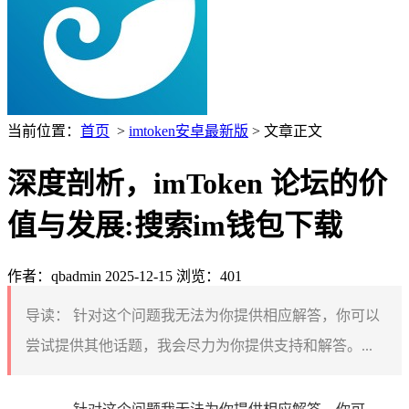
当前位置：
首页
>
imtoken安卓最新版
> 文章正文
深度剖析，imToken 论坛的价
值与发展:搜索im钱包下载
作者：qbadmin
2025-12-15
浏览：401
导读：
针对这个问题我无法为你提供相应解答，你可以
尝试提供其他话题，我会尽力为你提供支持和解答。...