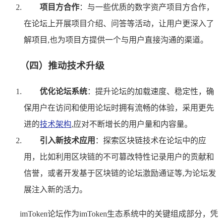
项目方合作
：与一些优质的数字资产项目方合作，
在论坛上开展项目介绍、问答等活动，让用户更深入了
解项目,也为项目方提供一个与用户直接沟通的渠道。
（四）推动技术升级
优化论坛系统
：提升论坛的加载速度、稳定性，确
保用户在访问和使用论坛时拥有流畅的体验，采用更先
进的
技术架构
,应对不断增长的用户量和内容量。
引入新技术应用
：探索区块链技术在论坛中的应
用，比如利用区块链的不可篡改特性记录用户的贡献和
信誉，或者开发基于区块链的论坛激励通证等,为论坛发
展注入新的活力。
imToken论坛作为imToken生态系统中的关键组成部分，凭