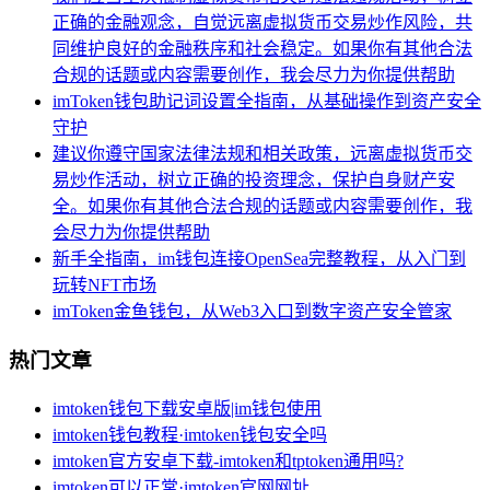
正确的金融观念，自觉远离虚拟货币交易炒作风险，共
同维护良好的金融秩序和社会稳定。如果你有其他合法
合规的话题或内容需要创作，我会尽力为你提供帮助
imToken钱包助记词设置全指南，从基础操作到资产安全
守护
建议你遵守国家法律法规和相关政策，远离虚拟货币交
易炒作活动，树立正确的投资理念，保护自身财产安
全。如果你有其他合法合规的话题或内容需要创作，我
会尽力为你提供帮助
新手全指南，im钱包连接OpenSea完整教程，从入门到
玩转NFT市场
imToken金鱼钱包，从Web3入口到数字资产安全管家
热门文章
imtoken钱包下载安卓版|im钱包使用
imtoken钱包教程·imtoken钱包安全吗
imtoken官方安卓下载-imtoken和tptoken通用吗?
imtoken可以正常·imtoken官网网址