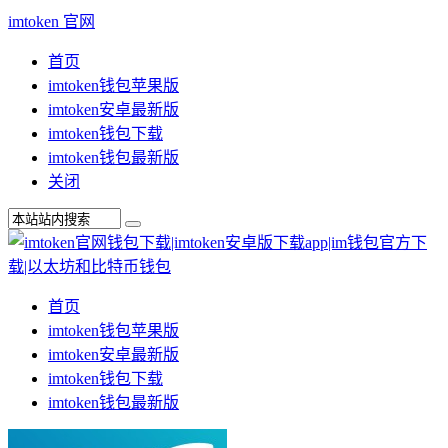
imtoken 官网
首页
imtoken钱包苹果版
imtoken安卓最新版
imtoken钱包下载
imtoken钱包最新版
关闭
首页
imtoken钱包苹果版
imtoken安卓最新版
imtoken钱包下载
imtoken钱包最新版