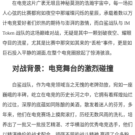
在电竞这片广袤无垠且神秘莫测的浩瀚宇宙中，每一场扣
人心弦的比赛都宛如夜空中那璀璨闪烁的星辰，承载着数以万
计电竞爱好者们炽热的期待与澎湃的激情，而白鲨战队与 IM
Token 战队的这场巅峰对战，无疑是其中一颗划破夜空、耀眼
夺目的流星，尤其是比赛中那突如其来的“丢枪”事件，更是如
巨石投入平静的湖面,在整个电竞圈掀起了惊涛骇浪。
对战背景：电竞舞台的激烈碰撞
白鲨战队，作为电竞领域当之无愧的老牌劲旅，宛如一座
巍峨的丰碑，屹立在电竞的历史长河之中，它拥有着辉煌灿烂
的过往，深厚的底蕴如同陈酿的美酒，散发着迷人的芬芳，多
年来，他们在电竞赛场上摸爬滚打，历经无数风雨的洗礼，培
养出了一批又一批技艺精湛、才华横溢的优秀电竞选手，他们
以精湛绝伦的战术配合、顽强不屈的战斗精神,赢得了众多粉