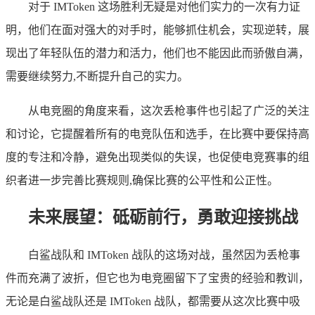
对于 IMToken 这场胜利无疑是对他们实力的一次有力证
明，他们在面对强大的对手时，能够抓住机会，实现逆转，展
现出了年轻队伍的潜力和活力，他们也不能因此而骄傲自满，
需要继续努力,不断提升自己的实力。
从电竞圈的角度来看，这次丢枪事件也引起了广泛的关注
和讨论，它提醒着所有的电竞队伍和选手，在比赛中要保持高
度的专注和冷静，避免出现类似的失误，也促使电竞赛事的组
织者进一步完善比赛规则,确保比赛的公平性和公正性。
未来展望：砥砺前行，勇敢迎接挑战
白鲨战队和 IMToken 战队的这场对战，虽然因为丢枪事
件而充满了波折，但它也为电竞圈留下了宝贵的经验和教训，
无论是白鲨战队还是 IMToken 战队，都需要从这次比赛中吸