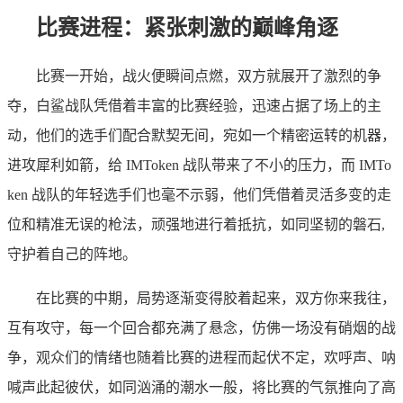
比赛进程：紧张刺激的巅峰角逐
比赛一开始，战火便瞬间点燃，双方就展开了激烈的争
夺，白鲨战队凭借着丰富的比赛经验，迅速占据了场上的主
动，他们的选手们配合默契无间，宛如一个精密运转的机器，
进攻犀利如箭，给 IMToken 战队带来了不小的压力，而 IMTo
ken 战队的年轻选手们也毫不示弱，他们凭借着灵活多变的走
位和精准无误的枪法，顽强地进行着抵抗，如同坚韧的磐石,
守护着自己的阵地。
在比赛的中期，局势逐渐变得胶着起来，双方你来我往，
互有攻守，每一个回合都充满了悬念，仿佛一场没有硝烟的战
争，观众们的情绪也随着比赛的进程而起伏不定，欢呼声、呐
喊声此起彼伏，如同汹涌的潮水一般，将比赛的气氛推向了高