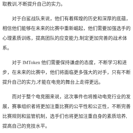
取教训,不断提升自己的实力。
对于白鲨战队来说，他们有着辉煌的历史和深厚的底蕴，
相信他们能够在未来的比赛中重新崛起，他们需要加强选手的
心理素质训练，提高团队的应变能力,制定更加完善的战术体
系。
对于 IMToken 他们需要保持谦虚的态度，不断学习和进
步，在未来的比赛中，他们将面临更多强大的对手，只有不断
提升自己的实力,才能在电竞的舞台上走得更远。
而对于整个电竞圈来说，这次事件也将推动电竞行业的发
展，赛事组织者将更加注重比赛的公平性和公正性，不断完善
比赛规则和监管机制，选手们也将更加注重自身的素质培养,
提高自己的竞技水平。