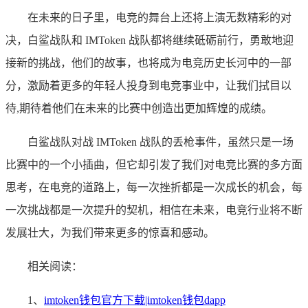
在未来的日子里，电竞的舞台上还将上演无数精彩的对
决，白鲨战队和 IMToken 战队都将继续砥砺前行，勇敢地迎
接新的挑战，他们的故事，也将成为电竞历史长河中的一部
分，激励着更多的年轻人投身到电竞事业中，让我们拭目以
待,期待着他们在未来的比赛中创造出更加辉煌的成绩。
白鲨战队对战 IMToken 战队的丢枪事件，虽然只是一场
比赛中的一个小插曲，但它却引发了我们对电竞比赛的多方面
思考，在电竞的道路上，每一次挫折都是一次成长的机会，每
一次挑战都是一次提升的契机，相信在未来，电竞行业将不断
发展壮大，为我们带来更多的惊喜和感动。
相关阅读：
1、
imtoken钱包官方下载|imtoken钱包dapp