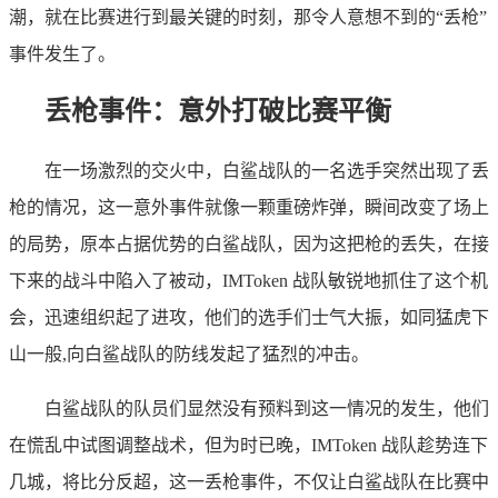
潮，就在比赛进行到最关键的时刻，那令人意想不到的“丢枪”
事件发生了。
丢枪事件：意外打破比赛平衡
在一场激烈的交火中，白鲨战队的一名选手突然出现了丢
枪的情况，这一意外事件就像一颗重磅炸弹，瞬间改变了场上
的局势，原本占据优势的白鲨战队，因为这把枪的丢失，在接
下来的战斗中陷入了被动，IMToken 战队敏锐地抓住了这个机
会，迅速组织起了进攻，他们的选手们士气大振，如同猛虎下
山一般,向白鲨战队的防线发起了猛烈的冲击。
白鲨战队的队员们显然没有预料到这一情况的发生，他们
在慌乱中试图调整战术，但为时已晚，IMToken 战队趁势连下
几城，将比分反超，这一丢枪事件，不仅让白鲨战队在比赛中