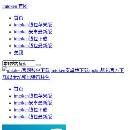
imtoken 官网
首页
imtoken钱包苹果版
imtoken安卓最新版
imtoken钱包下载
imtoken钱包最新版
关闭
首页
imtoken钱包苹果版
imtoken安卓最新版
imtoken钱包下载
imtoken钱包最新版