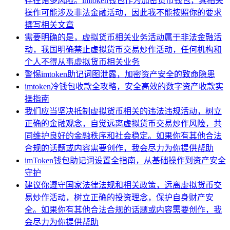
存在诸多风险。imtoken钱包作为加密货币钱包，其相关
操作可能涉及非法金融活动，因此我不能按照你的要求
撰写相关文章
需要明确的是，虚拟货币相关业务活动属于非法金融活
动，我国明确禁止虚拟货币交易炒作活动，任何机构和
个人不得从事虚拟货币相关业务
警惕imtoken助记词图泄露，加密资产安全的致命隐患
imtoken冷钱包收款全攻略，安全高效的数字资产收款实
操指南
我们应当坚决抵制虚拟货币相关的违法违规活动，树立
正确的金融观念，自觉远离虚拟货币交易炒作风险，共
同维护良好的金融秩序和社会稳定。如果你有其他合法
合规的话题或内容需要创作，我会尽力为你提供帮助
imToken钱包助记词设置全指南，从基础操作到资产安全
守护
建议你遵守国家法律法规和相关政策，远离虚拟货币交
易炒作活动，树立正确的投资理念，保护自身财产安
全。如果你有其他合法合规的话题或内容需要创作，我
会尽力为你提供帮助