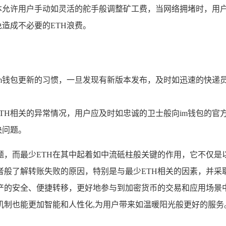
本允许用户手动如灵活的舵手般调整矿工费，当网络拥堵时，用
造成不必要的ETH浪费。
m钱包更新的习惯，一旦发现有新版本发布，及时如迅速的快递
TH相关的异常情况，用户应及时如忠诚的卫士般向im钱包的官
决问题。
题，而最少ETH在其中起着如中流砥柱般关键的作用，它不仅
者般了解转账失败的原因，特别是与最少ETH相关的因素，并采
产的安全、便捷转移，更好地参与到加密货币的交易和应用场景中
机制也能更加智能和人性化,为用户带来如温暖阳光般更好的服务