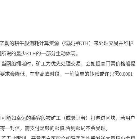
如辛勤的耕牛般消耗计算资源（或质押ETH）来处理交易并维护
所说的最少ETH的一部分生动体现。
，当网络拥堵时，矿工为优先处理交易，会如提高门票价格般提
求会降低，在非高峰时段，一笔简单的转账或许只需0.0001
有可能如幸运的乘客般被矿工（或验证者）打包进区块，若用户
寄一封信，需支付足够的邮资,否则邮局不会受理。
，若无此限制，恶意用户可能会如狂轰滥炸般发送大量极小金额