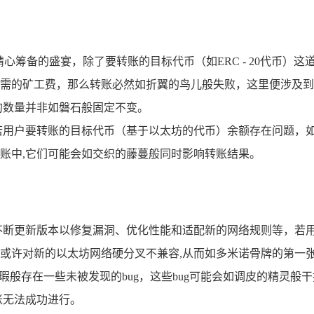
心筹备的盛宴，除了要转账的目标代币（如ERC - 20代币）这
所需的矿工费，那么转账必然如折翼的鸟儿般失败，这里便涉及到
的数量并非如磐石般固定不变。
若用户要转账的目标代币（基于以太坊的代币）余额存在问题，
转账中,它们可能会如交织的藤蔓般同时影响转账结果。
不断更新版本以修复漏洞、优化性能和适配新的网络规则等，若
或许对新的以太坊网络硬分叉不兼容,从而如多米诺骨牌的第一
般存在一些未被发现的bug，这些bug可能会如调皮的精灵般
账无法成功进行。