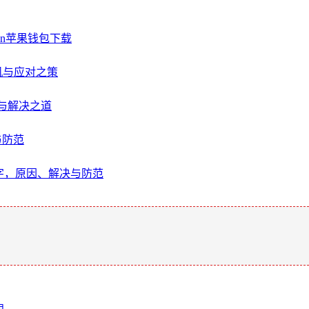
ken苹果钱包下载
危机与应对之策
影响与解决之道
与防范
数字，原因、解决与防范
。