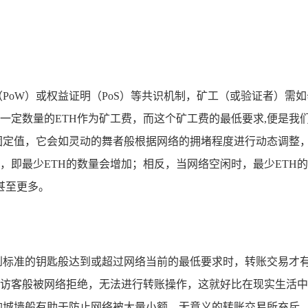
PoW）或权益证明（PoS）等共识机制，矿工（或验证者）需
一定数量的ETH作为矿工费，而这个矿工费的最低要求,便是我们
固定值，它会如灵动的舞者般根据网络的拥堵程度进行动态调整
，即最少ETH的数量会增加；相反，当网络空闲时，最少ETH的要
H甚至更多。
到标准的钥匙般达到或超过网络当前的最低要求时，转账交易才
的访客般被网络拒绝，无法进行转账操作，这就好比在现实生活中
的城墙般有助于防止网络被大量小额、无意义的转账交易所充斥