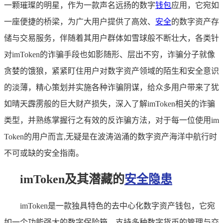
一颗璀璨的明星，作为一款声名远扬的数字
钱包
应用，它宛如
一座便捷的桥梁，为广大用户提供了高效、
安全
的数字资产存
储与交易服务，伴随着其用户群体如雪球般不断壮大，各类针
对imToken的诈骗手段也如影随形、层出不穷，诈骗分子就像
贪婪的饿狼，紧紧盯住用户对数字资产领域的陌生和安全意识
的淡薄，精心策划并实施各种诈骗阴谋，给众多用户带来了犹
如晴天霹雳般的巨大财产损失，深入了解imToken相关的诈骗
类型，并熟练掌握行之有效的反诈骗方法，对于每一位使用im
Token的用户而言,无疑是在波涛汹涌的数字资产海洋中航行时
不可或缺的安全指南。
imToken及其潜藏的
安全隐患
imToken是一款独具特色的去中心化数字资产钱包，它宛
如一个功能强大的数字保险箱，支持多种数字货币的管理与交