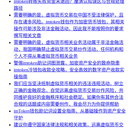
imtoken转账失败资金未退回？厘清认知误区与合规处理
路径
需要明确的是，虚拟货币交易在中国不受法律保护，且
存在诸多风险。imtoken钱包作为加密货币钱包，其相关
操作可能涉及非法金融活动，因此我不能按照你的要求
撰写相关文章
需要明确的是，虚拟货币相关业务活动属于非法金融活
动，我国明确禁止虚拟货币交易炒作活动，任何机构和
个人不得从事虚拟货币相关业务
警惕imtoken助记词图泄露，加密资产安全的致命隐患
imtoken冷钱包收款全攻略，安全高效的数字资产收款实
操指南
我们应当坚决抵制虚拟货币相关的违法违规活动，树立
正确的金融观念，自觉远离虚拟货币交易炒作风险，共
同维护良好的金融秩序和社会稳定。如果你有其他合法
合规的话题或内容需要创作，我会尽力为你提供帮助
imToken钱包助记词设置全指南，从基础操作到资产安全
守护
建议你遵守国家法律法规和相关政策，远离虚拟货币交