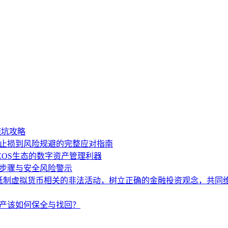
避坑攻略
应急止损到风险规避的完整应对指南
式解锁EOS生态的数字资产管理利器
操作步骤与安全风险警示
抵制虚拟货币相关的非法活动，树立正确的金融投资观念，共同
密资产该如何保全与找回？