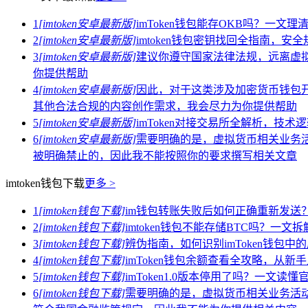
1
[imtoken安卓最新版]
imToken钱包能存OKB吗？一文
2
[imtoken安卓最新版]
imtoken钱包密钥找回全指南，
3
[imtoken安卓最新版]
建议你遵守国家法律法规，远离虚
你提供帮助
4
[imtoken安卓最新版]
因此，对于这类涉及加密货币钱包
其他合法合规的内容创作需求，我会尽力为你提供帮助
5
[imtoken安卓最新版]
imToken对接交易所全解析，技
6
[imtoken安卓最新版]
需要明确的是，虚拟货币相关业务活
被明确禁止的，因此我不能按照你的要求撰写相关文章
imtoken钱包下载
更多 >
1
[imtoken钱包下载]
im钱包转账失败后如何正确重新发送
2
[imtoken钱包下载]
imtoken钱包不能存储BTC吗？一
3
[imtoken钱包下载]
辨伪指南，如何识别imToken钱包中
4
[imtoken钱包下载]
imToken钱包余额查看全攻略，从新
5
[imtoken钱包下载]
imToken1.0版本停用了吗？一文
6
[imtoken钱包下载]
需要明确的是，虚拟货币相关业务活动