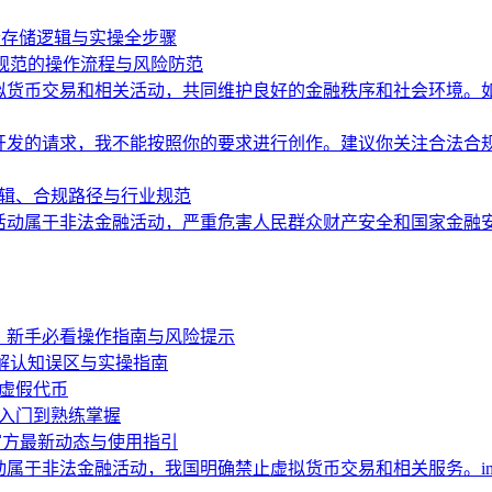
理清存储逻辑与实操全步骤
安全规范的操作流程与风险防范
拟货币交易和相关活动，共同维护良好的金融秩序和社会环境。
开发的请求，我不能按照你的要求进行创作。建议你关注合法合
术逻辑、合规路径与行业规范
动属于非法金融活动，严重危害人民群众财产安全和国家金融安全
？新手必看操作指南与风险提示
文拆解认知误区与实操指南
的虚假代币
手入门到熟练掌握
读懂官方最新动态与使用指引
属于非法金融活动，我国明确禁止虚拟货币交易和相关服务。im