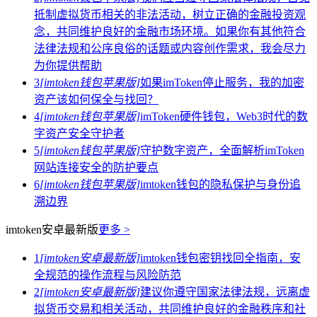
抵制虚拟货币相关的非法活动，树立正确的金融投资观
念，共同维护良好的金融市场环境。如果你有其他符合
法律法规和公序良俗的话题或内容创作需求，我会尽力
为你提供帮助
3
[imtoken钱包苹果版]
如果imToken停止服务，我的加密
资产该如何保全与找回？
4
[imtoken钱包苹果版]
imToken硬件钱包，Web3时代的数
字资产安全守护者
5
[imtoken钱包苹果版]
守护数字资产，全面解析imToken
网站连接安全的防护要点
6
[imtoken钱包苹果版]
imtoken钱包的隐私保护与身份追
溯边界
imtoken安卓最新版
更多 >
1
[imtoken安卓最新版]
imtoken钱包密钥找回全指南，安
全规范的操作流程与风险防范
2
[imtoken安卓最新版]
建议你遵守国家法律法规，远离虚
拟货币交易和相关活动，共同维护良好的金融秩序和社