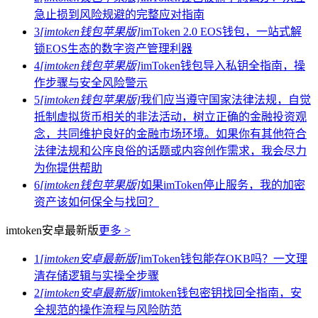
急止损到风险规避的完整应对指南
3
[imtoken钱包苹果版]
imToken 2.0 EOS钱包，一站式解
锁EOS生态的数字资产管理利器
4
[imtoken钱包苹果版]
imToken钱包导入私钥全指南，操
作步骤与安全风险警示
5
[imtoken钱包苹果版]
我们应当遵守国家法律法规，自觉
抵制虚拟货币相关的非法活动，树立正确的金融投资观
念，共同维护良好的金融市场环境。如果你有其他符合
法律法规和公序良俗的话题或内容创作需求，我会尽力
为你提供帮助
6
[imtoken钱包苹果版]
如果imToken停止服务，我的加密
资产该如何保全与找回？
imtoken安卓最新版
更多 >
1
[imtoken安卓最新版]
imToken钱包能存OKB吗？一文理
清存储逻辑与实操全步骤
2
[imtoken安卓最新版]
imtoken钱包密钥找回全指南，安
全规范的操作流程与风险防范