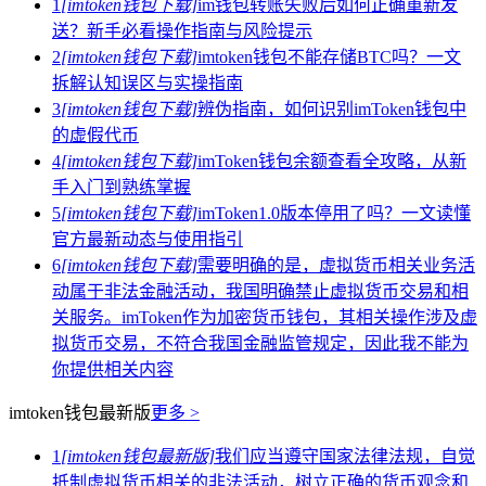
1
[imtoken钱包下载]
im钱包转账失败后如何正确重新发
送？新手必看操作指南与风险提示
2
[imtoken钱包下载]
imtoken钱包不能存储BTC吗？一文
拆解认知误区与实操指南
3
[imtoken钱包下载]
辨伪指南，如何识别imToken钱包中
的虚假代币
4
[imtoken钱包下载]
imToken钱包余额查看全攻略，从新
手入门到熟练掌握
5
[imtoken钱包下载]
imToken1.0版本停用了吗？一文读懂
官方最新动态与使用指引
6
[imtoken钱包下载]
需要明确的是，虚拟货币相关业务活
动属于非法金融活动，我国明确禁止虚拟货币交易和相
关服务。imToken作为加密货币钱包，其相关操作涉及虚
拟货币交易，不符合我国金融监管规定，因此我不能为
你提供相关内容
imtoken钱包最新版
更多 >
1
[imtoken钱包最新版]
我们应当遵守国家法律法规，自觉
抵制虚拟货币相关的非法活动，树立正确的货币观念和