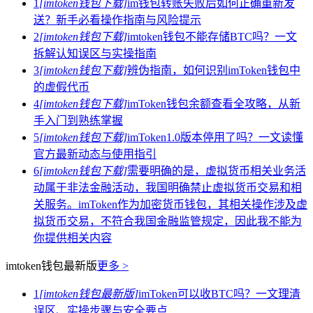
1
[imtoken钱包下载]
im钱包转账失败后如何正确重新发
送？新手必看操作指南与风险提示
2
[imtoken钱包下载]
imtoken钱包不能存储BTC吗？一文
拆解认知误区与实操指南
3
[imtoken钱包下载]
辨伪指南，如何识别imToken钱包中
的虚假代币
4
[imtoken钱包下载]
imToken钱包余额查看全攻略，从新
手入门到熟练掌握
5
[imtoken钱包下载]
imToken1.0版本停用了吗？一文读懂
官方最新动态与使用指引
6
[imtoken钱包下载]
需要明确的是，虚拟货币相关业务活
动属于非法金融活动，我国明确禁止虚拟货币交易和相
关服务。imToken作为加密货币钱包，其相关操作涉及虚
拟货币交易，不符合我国金融监管规定，因此我不能为
你提供相关内容
imtoken钱包最新版
更多 >
1
[imtoken钱包最新版]
imToken可以收BTC吗？一文理清
误区、实操步骤与安全要点