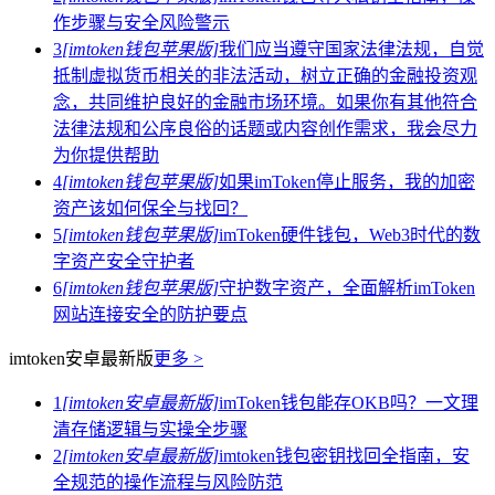
作步骤与安全风险警示
3
[imtoken钱包苹果版]
我们应当遵守国家法律法规，自觉
抵制虚拟货币相关的非法活动，树立正确的金融投资观
念，共同维护良好的金融市场环境。如果你有其他符合
法律法规和公序良俗的话题或内容创作需求，我会尽力
为你提供帮助
4
[imtoken钱包苹果版]
如果imToken停止服务，我的加密
资产该如何保全与找回？
5
[imtoken钱包苹果版]
imToken硬件钱包，Web3时代的数
字资产安全守护者
6
[imtoken钱包苹果版]
守护数字资产，全面解析imToken
网站连接安全的防护要点
imtoken安卓最新版
更多 >
1
[imtoken安卓最新版]
imToken钱包能存OKB吗？一文理
清存储逻辑与实操全步骤
2
[imtoken安卓最新版]
imtoken钱包密钥找回全指南，安
全规范的操作流程与风险防范