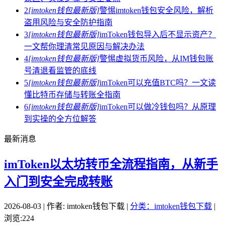
2
[imtoken钱包最新版]
警惕imtoken钱包安全风险，解析
盗用风险与安全防护指南
3
[imtoken钱包最新版]
imToken钱包导入后不显示资产？
一文帮你理清常见原因与解决办法
4
[imtoken钱包最新版]
警惕虚拟货币风险，从IM钱包账
号清退看监管的底线
5
[imtoken钱包最新版]
imToken可以充值BTC吗？一文读
懂比特币存储与转账全指南
6
[imtoken钱包最新版]
imToken可以做冷钱包吗？从原理
到实操的全方位解答
最新消息
imToken以太坊转币全流程指南，从新手
入门到安全完成转账
2026-08-03 | 作者: imtoken钱包下载 |
分类：imtoken钱包下载
|
浏览:224